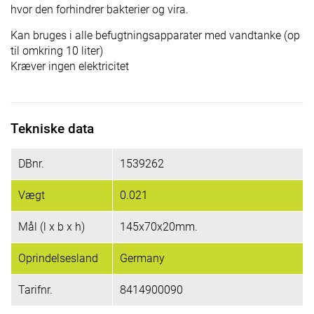
hvor den forhindrer bakterier og vira.
Kan bruges i alle befugtningsapparater med vandtanke (op
til omkring 10 liter)
Kræver ingen elektricitet
Tekniske data
DBnr.
1539262
Vægt
0.021
Mål (l x b x h)
145x70x20mm.
Oprindelsesland
Germany
Tarifnr.
8414900090