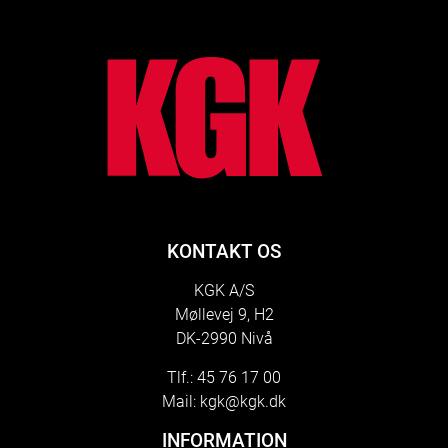
lo
KONTAKT OS
KGK A/S
Møllevej 9, H2
DK-2990 Nivå
Tlf.: 45 76 17 00
Mail:
kgk@kgk.dk
INFORMATION