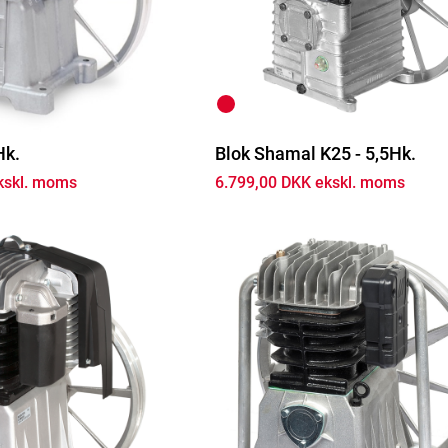
Hk.
Blok Shamal K25 - 5,5Hk.
kskl. moms
6.799,00 DKK ekskl. moms