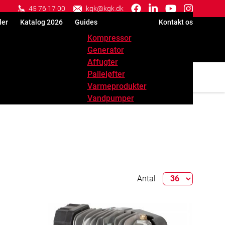
facebook
linkedin
youtube
instagram
45 76 17 00
kgk@kgk.dk
brands
in
brands
brands
ler
Katalog 2026
Guides
Kontakt os
brands
Kompressor
Generator
Affugter
Palleløfter
e
Vand
Varmeprodukter
Vandpumper
Antal