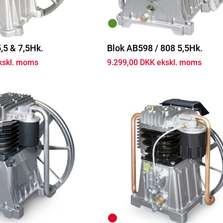
,5 & 7,5Hk.
Blok AB598 / 808 5,5Hk.
kskl. moms
9.299,00 DKK ekskl. moms