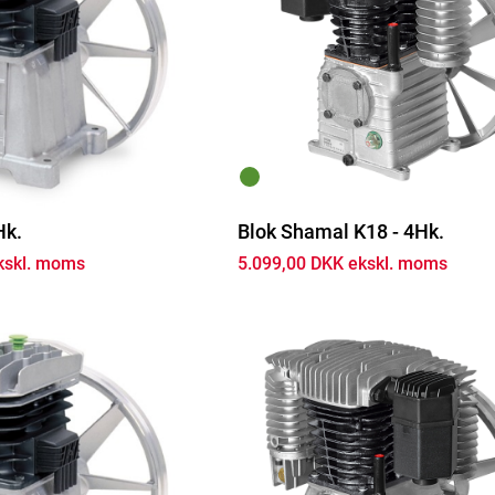
Hk.
Blok Shamal K18 - 4Hk.
kskl. moms
5.099,00 DKK ekskl. moms