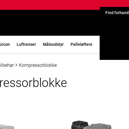
Find forhand
ircon
Luftrenser
Måleudstyr
Palleløftere
Ladere
Varm
ilbehør
Kompressorblokke
essorblokke