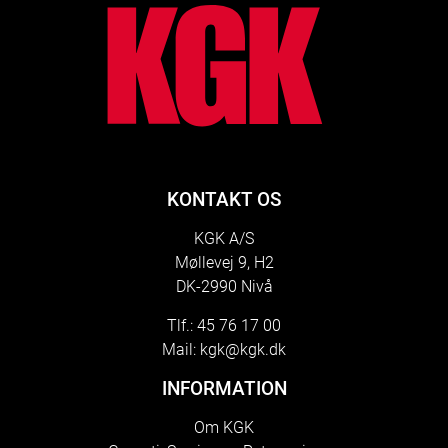
KONTAKT OS
KGK A/S
Møllevej 9, H2
DK-2990 Nivå
Tlf.: 45 76 17 00
Mail:
kgk@kgk.dk
INFORMATION
Om KGK