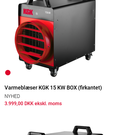
Varmeblæser KGK 15 KW BOX (firkantet)
NYHED
3.999,00 DKK ekskl. moms