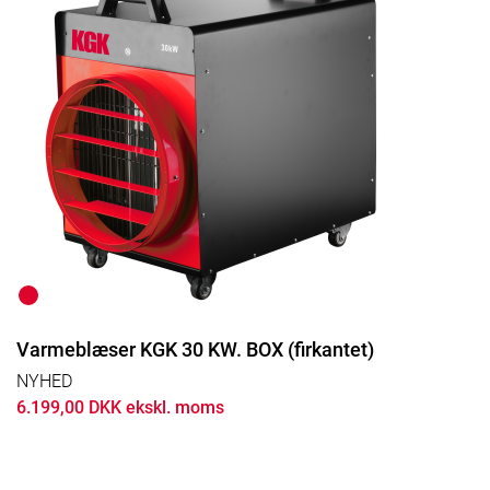
Varmeblæser KGK 30 KW. BOX (firkantet)
NYHED
6.199,00 DKK ekskl. moms