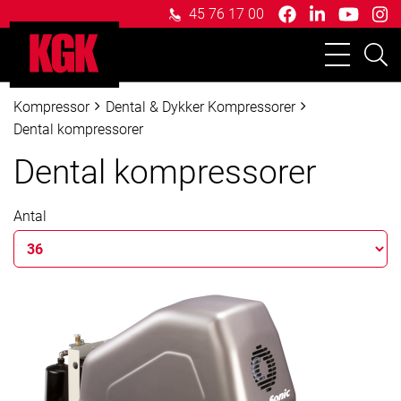
facebook
linkedin
youtu
in
45 76 17 00
brands
in
brand
b
brands
Kompressor
Dental & Dykker Kompressorer
Dental kompressorer
Dental kompressorer
Antal