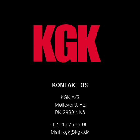
lo
KONTAKT OS
KGK A/S
Møllevej 9, H2
DK-2990 Nivå
Tlf.: 45 76 17 00
Mail:
kgk@kgk.dk