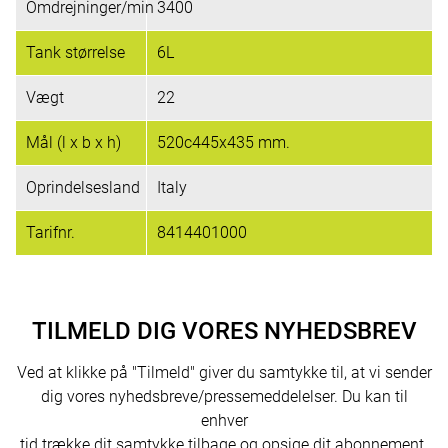
Omdrejninger/min
3400
Tank størrelse
6L
Vægt
22
Mål (l x b x h)
520c445x435 mm.
Oprindelsesland
Italy
Tarifnr.
8414401000
TILMELD DIG VORES NYHEDSBREV
Ved at klikke på "Tilmeld" giver du samtykke til, at vi sender
dig vores nyhedsbreve/pressemeddelelser. Du kan til
enhver
tid trække dit samtykke tilbage og opsige dit abonnement.