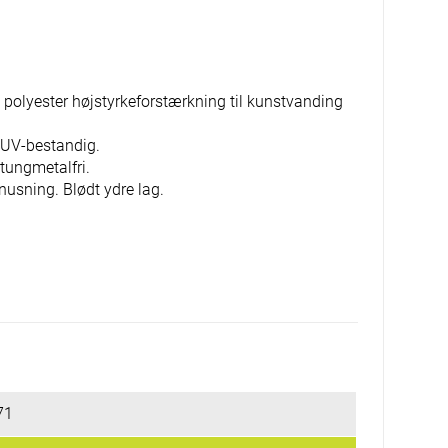
t polyester højstyrkeforstærkning til kunstvanding
 UV-bestandig.
tungmetalfri.
usning. Blødt ydre lag.
71