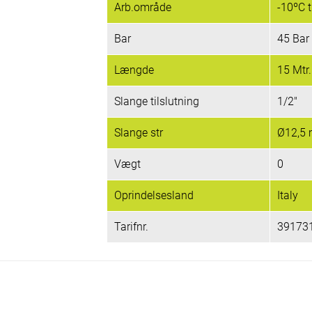
Arb.område
-10ºC t
Bar
45 Bar
Længde
15 Mtr.
Slange tilslutning
1/2"
Slange str
Ø12,5
Vægt
0
Oprindelsesland
Italy
Tarifnr.
39173