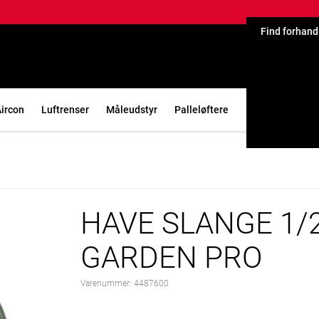
Find forhand
ircon
Luftrenser
Måleudstyr
Palleløftere
Ladere
Varm
HAVE SLANGE 1/2
GARDEN PRO
Varenummer:
4487600