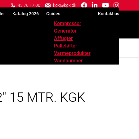
facebook
linkedin
youtube
instagram
45 76 17 00
kgk@kgk.dk
brands
in
brands
brands
ler
Katalog 2026
Guides
Kontakt os
brands
Kompressor
Generator
Affugter
Palleløfter
e
Vand
Varmeprodukter
Vandpumper
" 15 MTR. KGK