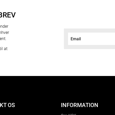
BREV
ender
nhver
ent.
il at
KT OS
INFORMATION