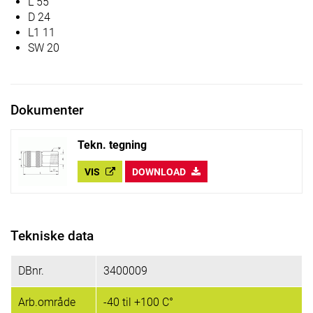
L 55
D 24
L1 11
SW 20
Dokumenter
Tekn. tegning
VIS
DOWNLOAD
Tekniske data
DBnr.
3400009
Arb.område
-40 til +100 C°