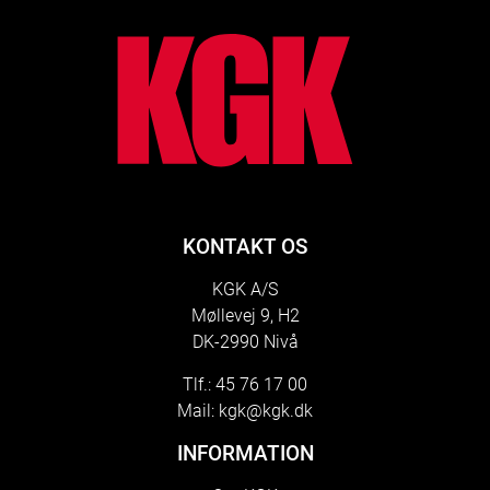
lo
KONTAKT OS
KGK A/S
Møllevej 9, H2
DK-2990 Nivå
Tlf.: 45 76 17 00
Mail:
kgk@kgk.dk
INFORMATION