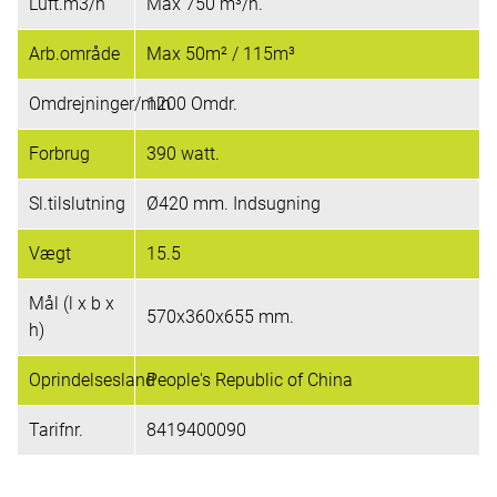
Luft.m3/h
Max 750 m³/h.
Arb.område
Max 50m² / 115m³
Omdrejninger/min
1200 Omdr.
Forbrug
390 watt.
Sl.tilslutning
Ø420 mm. Indsugning
Vægt
15.5
Mål (l x b x
570x360x655 mm.
h)
Oprindelsesland
People's Republic of China
Tarifnr.
8419400090