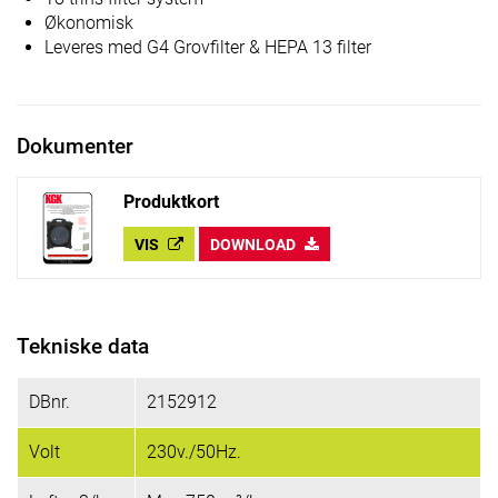
Økonomisk
Leveres med G4 Grovfilter & HEPA 13 filter
Dokumenter
Produktkort
VIS
DOWNLOAD
Tekniske data
DBnr.
2152912
Volt
230v./50Hz.