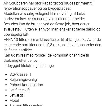
Air Scrubberen har stor kapacitet og bruges primært til
renovationsopgaver og på byggepladser.
Modellen er særlig velegnet til renovering af f.eks.
badeværelser, køkkener og ved isoleringsarbejder.
Desuden kan de bruges ved de fleste job, hvor der er
svævestøv i luften eller hvor man ønsker at fjerne dårlig og
ubehagelig luft.
HEPA 13 filter, som er klassificeret til at fange 99,97% af de
resterende partikler ned til 0,3 mikron, derved opsamler den
de fleste partikler.
Kan udstyres med forskellige kombinationer filtre til
dækning efter behov.
Indbygget tilslutning til slange.
Støvklasse H
Betjeningsvenlig
Robust konstruktion
Let filterskift
Letvægt
Mobil
To trins filter system