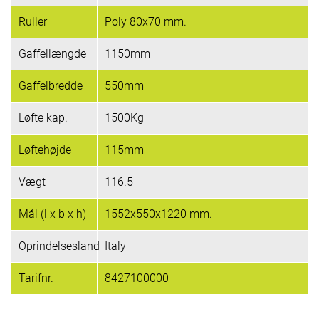
Ruller
Poly 80x70 mm.
Gaffellængde
1150mm
Gaffelbredde
550mm
Løfte kap.
1500Kg
Løftehøjde
115mm
Vægt
116.5
Mål (l x b x h)
1552x550x1220 mm.
Oprindelsesland
Italy
Tarifnr.
8427100000