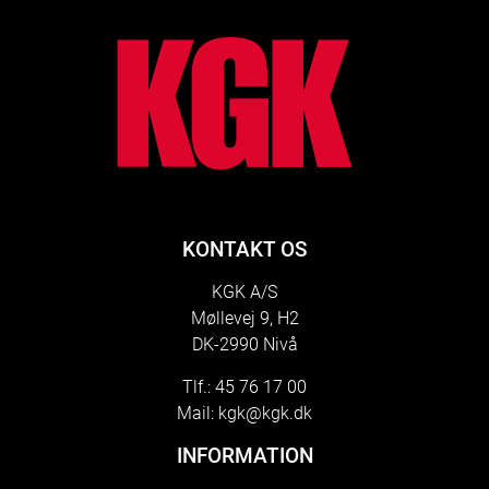
lo
KONTAKT OS
KGK A/S
Møllevej 9, H2
DK-2990 Nivå
Tlf.: 45 76 17 00
Mail:
kgk@kgk.dk
INFORMATION