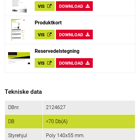
VIS
DOWNLOAD
Produktkort
VIS
DOWNLOAD
Reservedelstegning
VIS
DOWNLOAD
Tekniske data
DBnr.
2124627
DB
<70 Db(A)
Styrehjul
Poly 140x55 mm.