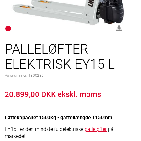
PALLELØFTER
ELEKTRISK EY15 L
Varenummer:
1300280
20.899,00 DKK ekskl. moms
Løftekapacitet 1500kg - gaffellængde 1150mm
EY15L er den mindste fuldelektriske
palleløfter
på
markedet!