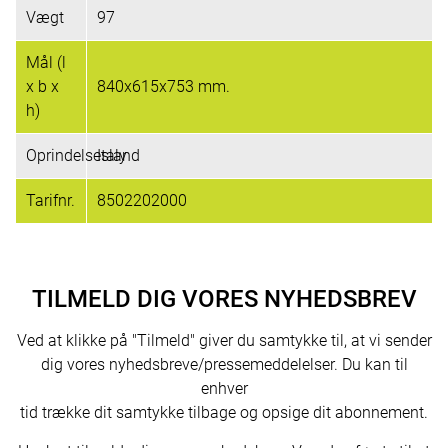
Vægt
97
Mål (l
x b x
840x615x753 mm.
h)
Oprindelsesland
Italy
Tarifnr.
8502202000
TILMELD DIG VORES NYHEDSBREV
Ved at klikke på "Tilmeld" giver du samtykke til, at vi sender
dig vores nyhedsbreve/pressemeddelelser. Du kan til
enhver
tid trække dit samtykke tilbage og opsige dit abonnement.