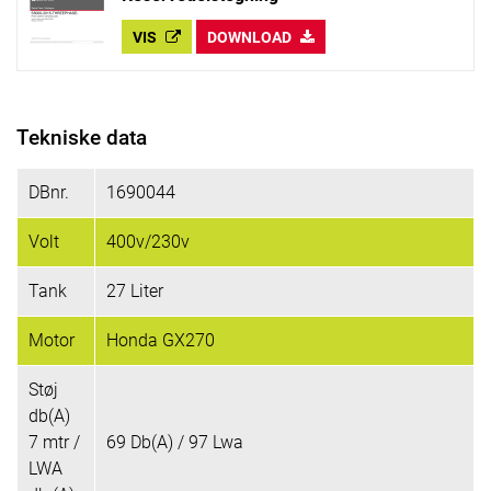
VIS
DOWNLOAD
Tekniske data
DBnr.
1690044
Volt
400v/230v
Tank
27 Liter
Motor
Honda GX270
Støj
db(A)
7 mtr /
69 Db(A) / 97 Lwa
LWA